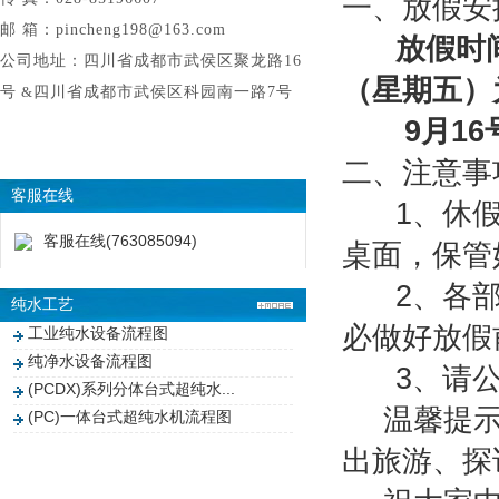
一、放假安
邮 箱：pincheng198@163.com
放假时
公司地址：四川省成都市武侯区聚龙路16
（星期五）为
号
&
四川省成都市武侯区科园南一路7号
9月16号
二、注意事
客服在线
1、休假
客服在线(763085094)
桌面，保管
2、各部
纯水工艺
必做好放假
工业纯水设备流程图
纯净水设备流程图
3、请公
(PCDX)系列分体台式超纯水...
温馨提
(PC)一体台式超纯水机流程图
出旅游、探