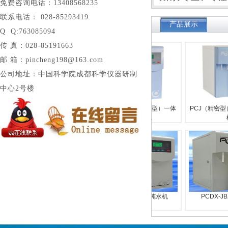
免费咨询电话：
13408568235
联系电话：
028-
85293419
产品展示
Q Q:763085094
传 真：028-85191663
邮 箱：pincheng198@163.com
公司地址：中国科学院成都科学仪器研制
中心2号楼
PCR（经济型）分体落地式超
PCWJ（有机除热源型）一体
PCJ（精密型）
纯水机
式超纯水机
机
PCSH（生化仪配套型）系列
PCDX-WJB系列纯水机
PCDX-JB
超纯水机