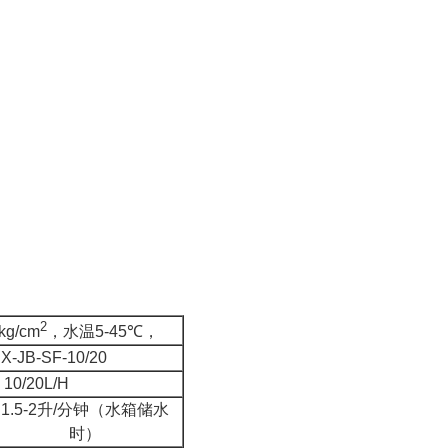
2
0kg/cm
，水温
5-45
℃
，
X-JB-SF-10/20
10/20L/H
1.5-2
升
/
分钟（水箱储水
时）