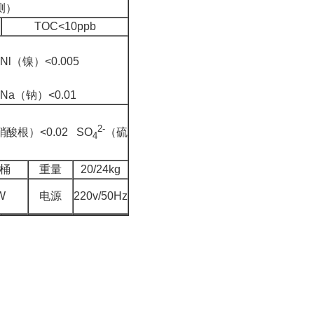
测）
TOC<10ppb
Nl
（镍）
<0.005
 Na
（钠）
<0.01
2-
硝酸根）
<0.02 SO
（硫
4
桶
重量
20/24kg
W
电源
220v/50Hz