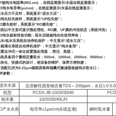
UP超纯水电阻率(MΩ.cm) ，在线监测显示/水温在线监测显示；
RO纯水电导率(μs/cm) ，在线监测显示/水温在线监测显示；
进水压力不足时，系统显示“进水欠压”；
超纯化柱失效时，系统显示“UP柱失效”；
RO膜失效时，系统显示“RO膜失效”；
系统以中文形式显示预处理柱、RO膜、UF膜的冲洗状态（系统冲洗）；
RO纯水超标排放功能：延长后级超纯化柱使用寿命；
缺水/低水压系统自动停机保护 ：中文显示“进水欠压”；
水箱满水系统自动停机保护 ：中文显示“纯水备用”；
内置自冲式一体化前置预处理器 ，简洁、美观；
系统具备四个量程定量取水：500ml、1000ml、2000ml、5000ml；
模块化、快接式的设计，使设备的维护、保养方便快捷；
可选配孔径为0.22μm德国原装终端囊式微滤器做超纯水取水口；
术参数：
进水水源
总溶解性固形物含量
TDS
＜
200ppm
，水压
1.0-5.
机型
PCDX-JB-10/20/30/40
PCD
制水量
10/20/30/40L/H
O
产水水质
电导率
≤1μs/cm(
在线监测
)
瞬时取水量