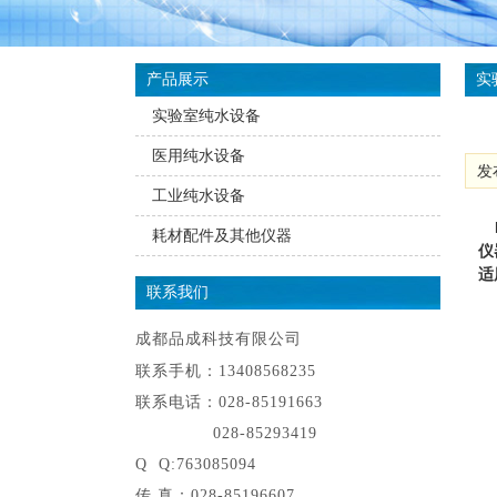
产品展示
实
实验室纯水设备
医用纯水设备
发布
工业纯水设备
耗材配件及其他仪器
仪
适
联系我们
成都品成科技有限公司
联系手机：13408568235
联系电话：028-85191663
028-85293419
Q Q:763085094
传 真：028-85196607