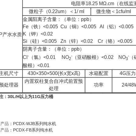
电阻率
18.25 MΩ.cm
（在线监
微粒子（
0.22um
）＜
1/ ml
微生物＜
1cfu/ml
金属阳离子含量：（单位：
ppb
）
Fe
（铁）
<0.005 Cu
（铜）
<0.005 Al
（铝）
<0.005 
K
（钾）
<0.02
P
产水水质
Si
（硅）
<0.005 Zn
（锌）
<0.02 Cr
（铬）
<0.005
阴离子含量：（单位：
ppb
）
-
-
-
Cl
（氯）
<0.01 NO
（亚硝酸根）
<0.02 NO
（
2
3
酸根）
<0.01
主机尺寸
430×350×500(长x宽x高)
水箱配置
4G
压力
内置双柱复合自冲式前置预
预处理器
功率
24/48
处理
注：
30L/H
以上为
11G
压力桶
一产品
：
PCDX-WJB系列纯水机
一产品
：
PCDX-FB系列纯水机