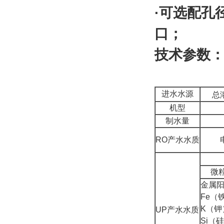
·可选配孔
口；
技术参数
进水水源
总
机型
制水量
RO
产水水质
微
金属
Fe
（
K
（钾
UP
产水水质
Si
（硅