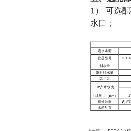
1） 可选
水口；
进水水源
仪器型号
PCDX-
制水量
瞬时取水量
RO
产水
UP
产水水质
主机尺寸（
mm
）
4
预处理器
内置
水箱配置
上一产品
：
PCDX-J