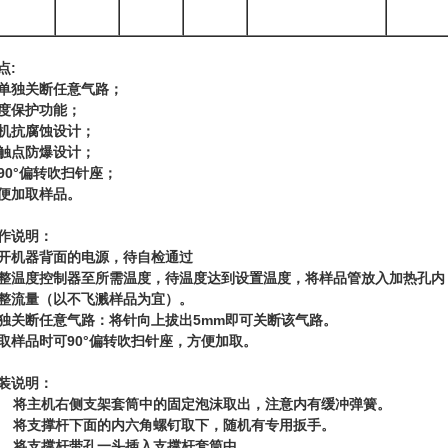
点
:
单独关断任意气路；
度保护功能；
机抗腐蚀设计；
触点防爆设计；
90°偏转吹扫针座；
便加取样品。
作说明：
开机器背面的电源，待自检通过
整温度控制器至所需温度，待温度达到设置温度，将样品管放入加热孔内
整流量（以不飞溅样品为宜）。
独关断任意气路：将针向上拔出5mm即可关断该气路。
取样品时可90°偏转吹扫针座，方便加取。
装说明：
、 将主机右侧支架套筒中的固定泡沫取出，注意内有缓冲弹簧。
、 将支撑杆下面的内六角螺钉取下，随机有专用扳手。
、 将支撑杆带孔一头插入支撑杆套筒中。