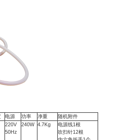
度
电源
功率
净重
随机附件
220V
240W
4.7Kg
电源线
1
根
50Hz
吹扫针
12
根
内六角扳手
1
个