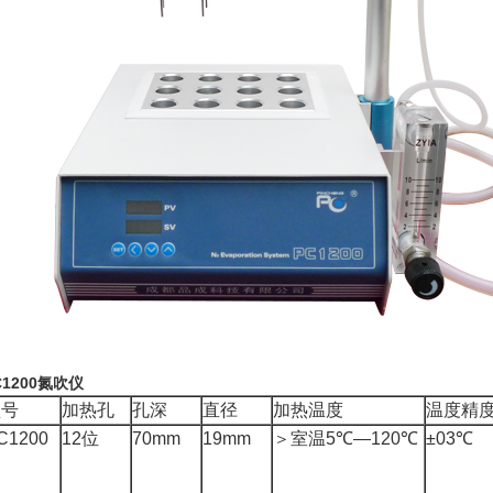
1200
氮吹仪
型号
加热孔
孔深
直径
加热温度
温度精
C1200
12
位
70mm
19mm
＞室温
5
℃
—120
℃
±03
℃