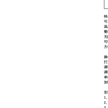
特
可
温
整
无
可
方
操
打
调
调
单
加
安
1
2
3